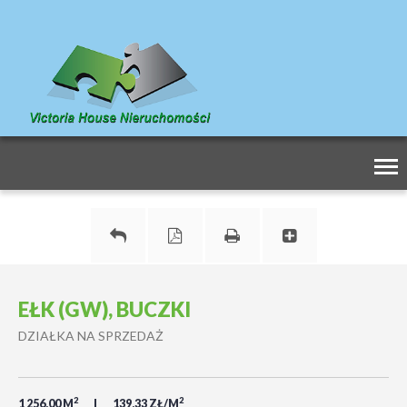
Tog
nav
EŁK (GW), BUCZKI
DZIAŁKA NA SPRZEDAŻ
2
2
1 256,00 M
139,33 ZŁ/M