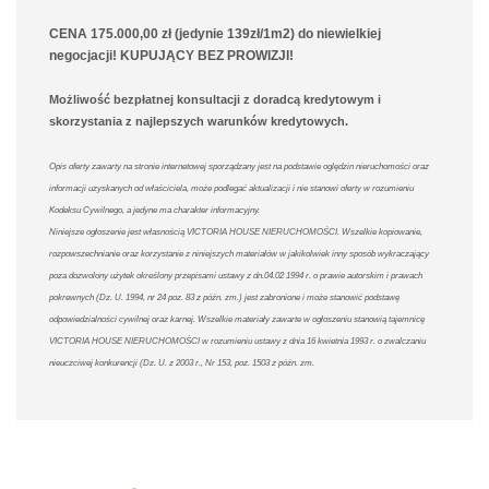
CENA 175.000,00 zł (jedynie 139zł/1m2) do niewielkiej
negocjacji! KUPUJĄCY BEZ PROWIZJI!
Możliwość bezpłatnej konsultacji z doradcą kredytowym i
skorzystania z najlepszych warunków kredytowych.
Opis oferty zawarty na stronie internetowej sporządzany jest na podstawie oględzin nieruchomości oraz
informacji uzyskanych od właściciela, może podlegać aktualizacji i nie stanowi oferty w rozumieniu
Kodeksu Cywilnego, a jedyne ma charakter informacyjny.
Niniejsze ogłoszenie jest własnością VICTORIA HOUSE NIERUCHOMOŚCI. Wszelkie kopiowanie,
rozpowszechnianie oraz korzystanie z niniejszych materiałów w jakikolwiek inny sposób wykraczający
poza dozwolony użytek określony przepisami ustawy z dn.04.02 1994 r. o prawie autorskim i prawach
pokrewnych (Dz. U. 1994, nr 24 poz. 83 z późn. zm.) jest zabronione i może stanowić podstawę
odpowiedzialności cywilnej oraz karnej. Wszelkie materiały zawarte w ogłoszeniu stanowią tajemnicę
VICTORIA HOUSE NIERUCHOMOŚCI w rozumieniu ustawy z dnia 16 kwietnia 1993 r. o zwalczaniu
nieuczciwej konkurencji (Dz. U. z 2003 r., Nr 153, poz. 1503 z późn. zm.