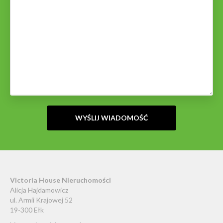
Victoria House Nieruchomości
Alicja Hajdamowicz
ul. Armii Krajowej 52
19-300 Ełk