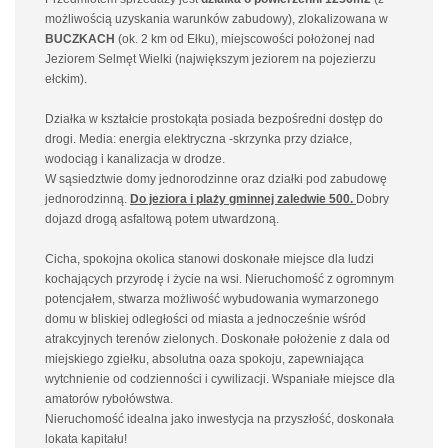
możliwością uzyskania warunków zabudowy), zlokalizowana w
BUCZKACH
(ok. 2 km od Ełku), miejscowości położonej nad
Jeziorem Selmęt Wielki (największym jeziorem na pojezierzu
ełckim).
Działka w kształcie prostokąta posiada bezpośredni dostęp do
drogi. Media: energia elektryczna -skrzynka przy działce,
wodociąg i kanalizacja w drodze.
W sąsiedztwie domy jednorodzinne oraz działki pod zabudowę
jednorodzinną.
Do jeziora i plaży gminnej zaledwie 500.
Dobry
dojazd drogą asfaltową potem utwardzoną.
Cicha, spokojna okolica stanowi doskonałe miejsce dla ludzi
kochających przyrodę i życie na wsi. Nieruchomość z ogromnym
potencjałem, stwarza możliwość wybudowania wymarzonego
domu w bliskiej odległości od miasta a jednocześnie wśród
atrakcyjnych terenów zielonych. Doskonałe położenie z dala od
miejskiego zgiełku, absolutna oaza spokoju, zapewniająca
wytchnienie od codzienności i cywilizacji. Wspaniałe miejsce dla
amatorów rybołówstwa.
Nieruchomość idealna jako inwestycja na przyszłość, doskonała
lokata kapitału!